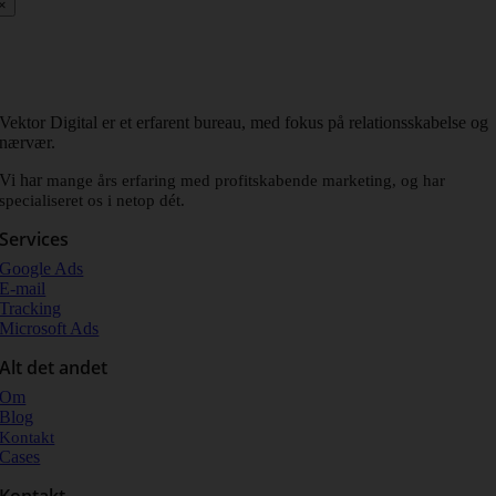
×
Vektor Digital er et erfarent bureau, med fokus på relationsskabelse og
nærvær.
Vi har
mange års erfaring med profitskabende marketing, og har
specialiseret os i netop dét.
Services
Google Ads
E-mail
Tracking
Microsoft Ads
Alt det andet
Om
Blog
Kontakt
Cases