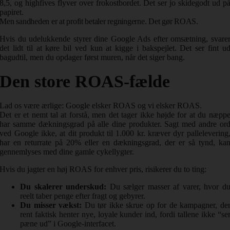
8,5, og highfives flyver over frokostbordet. Det ser jo skidegodt ud p
papiret.
Men sandheden er at profit betaler regningerne. Det gør ROAS.
Hvis du udelukkende styrer dine Google Ads efter omsætning, svare
det lidt til at køre bil ved kun at kigge i bakspejlet. Det ser fint u
bagudtil, men du opdager først muren, når det siger bang.
Den store ROAS-fælde
Lad os være ærlige: Google elsker ROAS og vi elsker ROAS.
Det er et nemt tal at forstå, men det tager ikke højde for at du næpp
har samme dækningsgrad på alle dine produkter. Sagt med andre or
ved Google ikke, at dit produkt til 1.000 kr. kræver dyr pallelevering
har en returrate på 20% eller en dækningsgrad, der er så tynd, ka
gennemlyses med dine gamle cykellygter.
Hvis du jagter en høj ROAS for enhver pris, risikerer du to ting:
Du skalerer underskud:
Du sælger masser af varer, hvor d
reelt taber penge efter fragt og gebyrer.
Du misser vækst:
Du tør ikke skrue op for de kampagner, de
rent faktisk henter nye, loyale kunder ind, fordi tallene ikke “se
pæne ud” i Google-interfacet.