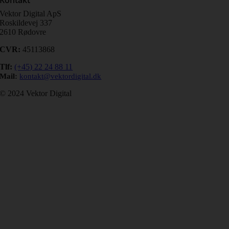
Kontakt
Vektor Digital ApS
Roskildevej 337
2610 Rødovre
CVR:
45113868
Tlf
:
(+45) 22 24 88 11
Mail:
kontakt@vektordigital.dk
© 2024 Vektor Digital