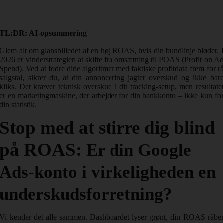
TL;DR: AI-opsummering
Glem alt om glansbilledet af en høj ROAS, hvis din bundlinje bløder. 
2026 er vinderstrategien at skifte fra omsætning til POAS (Profit on A
Spend). Ved at fodre dine algoritmer med faktiske profitdata frem for r
salgstal, sikrer du, at din annoncering jagter overskud og ikke bar
kliks. Det kræver teknisk overskud i dit tracking-setup, men resultate
er en marketingmaskine, der arbejder for din bankkonto – ikke kun fo
din statistik.
Stop med at stirre dig blind
på ROAS:
Er din Google
Ads-konto i virkeligheden en
underskudsforretning?
Vi kender det alle sammen. Dashboardet lyser grønt, din ROAS råbe