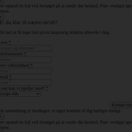
×
er opstod en fejl ved forsøget på at sende din besked. Prøv venligst ige
enere.
×
Er du klar til næste skridt?
Så lad os få taget hul på en langvarig relation allerede i dag.
Navn
*
elefonnumer
*
eres virksomhed
*
mail
*
vad kan vi hjælpe med?
*
Kontakt mi
in anmodning er modtaget, vi tager kontakt til dig hurtigst muligt.
×
er opstod en fejl ved forsøget på at sende din besked. Prøv venligst ige
enere.