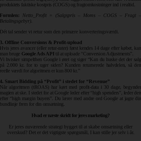
produktets faktiske kostpris (COGS) og fragtomkostninger ind i realtid.
Formlen:
Netto_Profit = (Salgspris – Moms – COGS – Fragt 
Betalingsgebyr).
Dét tal sender vi retur som den primære konverteringsværdi.
3. Offline Conversions & Profit-upload
Hvis jeres avancer (eller retur-rater) først kendes 14 dage efter købet, ka
man bruge
Google Ads API
til at uploade “Conversion Adjustments”.
Vi hvisker simpelthen Google i øret og siger “Kan du huske det der sal
på 2.000 kr. for to uger siden? Kunden returnerede halvdelen, så de
reelle værdi for algoritmen er kun 800 kr.”
4. Smart Bidding på “Profit” i stedet for “Revenue”
Når algoritmen (tROAS) har kørt med profit-data i 30 dage, begynde
magien at ske. I stedet for at Google leder efter “high spenders”, leder de
efter “high margin buyers”. Du lærer med andre ord Google at jagte di
bundlinje frem for din omsætning.
Hvad er næste skridt for jeres marketing?
Er jeres nuværende strategi bygget til at skabe omsætning eller
overskud? Det er det vigtigste spørgsmål, I kan stille jer selv i år.