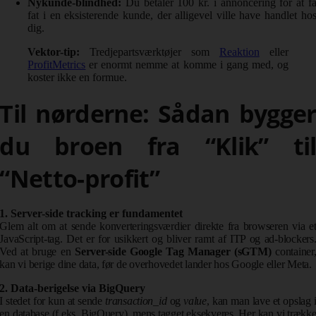
Nykunde-blindhed:
Du betaler 100 kr. i annoncering for at f
fat i en eksisterende kunde, der alligevel ville have handlet ho
dig.
Vektor-tip:
Tredjepartsværktøjer som
Reaktion
eller
ProfitMetrics
er
enormt nemme at komme i gang med, og
koster ikke en formue.
Til nørderne: Sådan bygge
du broen fra “Klik” ti
“Netto-profit”
1. Server-side tracking er fundamentet
Glem alt om at sende konverteringsværdier direkte fra browseren via e
JavaScript-tag. Det er for usikkert og bliver ramt af ITP og ad-blockers
Ved at bruge en
Server-side Google Tag Manager (sGTM)
container
kan vi berige dine data, før de overhovedet lander hos Google eller Meta.
2. Data-berigelse via BigQuery
I stedet for kun at sende
transaction_id
og
value
, kan man lave et opslag 
en database (f.eks. BigQuery), mens tagget eksekveres. Her kan vi trækk