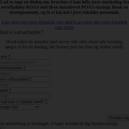
Lad os tage en dialog om, hvordan vi kan løfte jeres marketing fra
overfladiske ROAS-mål til en datadrevet POAS-strategi. Book en
strategisamtale, og få et kig ind i jeres faktiske potentiale.
Læs mere om vores Kingfish case study
Læs mere om vores Kingfish
case study
Skal vi samarbejde ?
Hvad enten du arbejder med server side eller client side tracking,
sørger vi for en løsning, der leverer præcise data og skaber værdi.
Navn
*
elefonnumer
*
eres virksomhed
*
mail
*
vad kan vi hjælpe med?
*
Kontakt mi
in anmodning er modtaget, vi tager kontakt til dig hurtigst muligt.