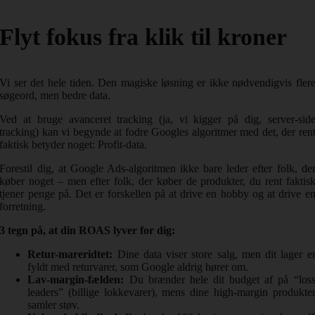
Flyt fokus fra klik til kroner
Vi ser det hele tiden. Den magiske løsning er ikke nødvendigvis fler
søgeord, men bedre data.
Ved at bruge avanceret tracking (ja, vi kigger på dig, server-sid
tracking) kan vi begynde at fodre Googles algoritmer med det, der ren
faktisk betyder noget: Profit-data.
Forestil dig, at Google Ads-algoritmen ikke bare leder efter folk, de
køber noget – men efter folk, der køber de produkter, du rent faktis
tjener penge på. Det er forskellen på at drive en hobby og at drive e
forretning.
3 tegn på, at din ROAS lyver for dig:
Retur-mareridtet:
Dine data viser store salg, men dit lager e
fyldt med returvarer, som Google aldrig hører om.
Lav-margin-fælden:
Du brænder hele dit budget af på “los
leaders” (billige lokkevarer), mens dine high-margin produkte
samler støv.