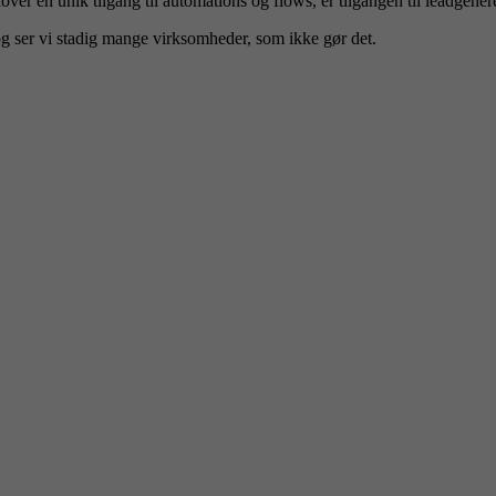
over en unik tilgang til automations og flows, er tilgangen til leadgen
g ser vi stadig mange virksomheder, som ikke gør det.