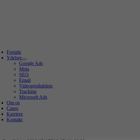
Forside
Ydelser
Google Ads
Meta
SEO
Email
Videoproduktion
Tracking
Microsoft Ads
Om os
Cases
Karriere
Kontakt