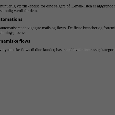
tinuerlig værdiskabelse for dine følgere på E-mail-listen er afgørende for
st mulig værdi for dem.
utomations
automatiseret de vigtigste mails og flows. De fleste brancher og forretn
slutningsprocess.
namiske flows
 dynamiske flows til dine kunder, baseret på hvilke interesser, kategorie