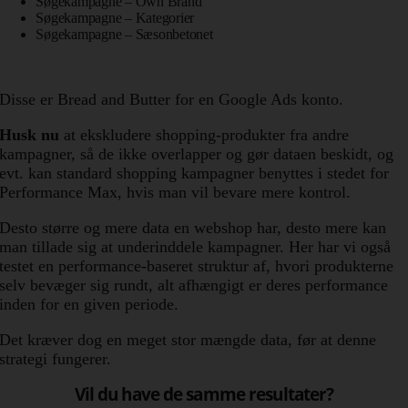
Søgekampagne – Own Brand
Søgekampagne – Kategorier
Søgekampagne – Sæsonbetonet
Disse er Bread and Butter for en Google Ads konto.
Husk nu
at ekskludere shopping-produkter fra andre
kampagner, så de ikke overlapper og gør dataen beskidt, og
evt. kan standard shopping kampagner benyttes i stedet for
Performance Max, hvis man vil bevare mere kontrol.
Desto større og mere data en webshop har, desto mere kan
man tillade sig at underinddele kampagner. Her har vi også
testet en performance-baseret struktur af, hvori produkterne
selv bevæger sig rundt, alt afhængigt er deres performance
inden for en given periode.
Det kræver dog en meget stor mængde data, før at denne
strategi fungerer.
Vil du have de samme resultater?