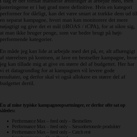
I dag er der fortsat manuelle ændringer at arbejde med, men
justeringerne er i høj grad mere definitive. Hvis en kategori
performer for dårligt, kan det være smart at trække dem ud ti
en separat kampagne, hvori man kan monitorere det mere
nøjagtigt og give det et mål (tROAS / tCPA), for at sikre sig,
at man ikke bruger penge, som var bedre brugt på højt-
performende kategorier.
En måde jeg kan lide at arbejde med det på, er, alt afhængigt
af størrelsen på kontoen, at lave en bestseller kampagne, hvo
jeg kan tillade mig at give en større del af budgettet. Her har
vi et datagrundlag for at kampagnen vil levere gode
resultater, og derfor skal vi også allokere en større del af
budgettet dertil.
Én af mine typiske kampagneopsætninger, er derfor ofte sat op
således:
Performance Max – feed only – Bestsellers
Performance Max – feed only – Sæsonbetonede produkter
Performance Max – feed only – Catch rest