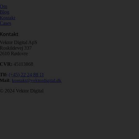
Om
Blog
Kontakt
Cases
Kontakt
Vektor Digital ApS
Roskildevej 337
2610 Rødovre
CVR:
45113868
Tlf
:
(+45) 22 24 88 11
Mail:
kontakt@vektordigital.dk
© 2024 Vektor Digital