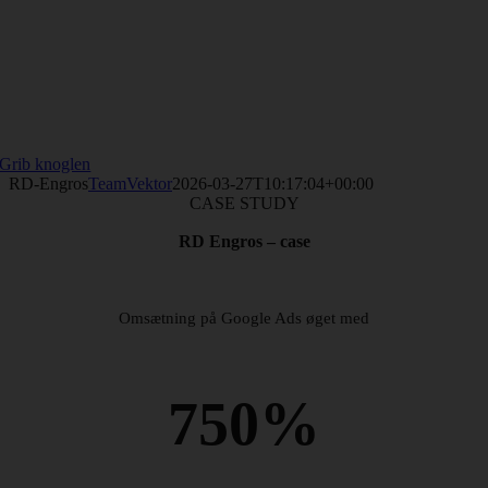
Grib knoglen
RD-Engros
TeamVektor
2026-03-27T10:17:04+00:00
CASE STUDY
RD Engros – case
Omsætning på Google Ads øget med
750%