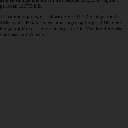
gennemsnitlige klikpris lå i den periode på 2,18 kr. og fik i
perioden 12.773 klik.
Til sammenligning er klikpriserne i Q4 2025 steget med
28%, vi får 43% færre eksponeringer og bruger 29% mere i
budget og får ca. samme mængde trafik.
Men hvorfor virker
vores struktur så bedre?