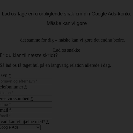
Lad os tage en uforpligtende snak om din Google Ads-konto.
Måske kan vi gøre
det samme for dig – måske kan vi gøre det endnu bedre.
Lad os snakke
Er du klar til næste skridt?
Så lad os få taget hul på en langvarig relation allerede i dag.
Navn
*
elefonnumer
*
eres virksomhed
*
mail
*
vad kan vi hjælpe med?
*