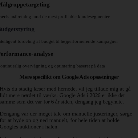
ålgruppetargeting
ræcis målretning mod de mest profitable kundesegmenter
udgetstyring
ntelligent fordeling af budget til højperformerende kampagner
Performance-analyse
ontinuerlig overvågning og optimering baseret på data
Mere specifikt om Google Ads opsætninger
Hvis du stadig læser med hernede, vil jeg tillade mig at gå
lidt mere nørdet til værks.
Google Ads i 2026 er ikke det
samme som det var for 6 år siden, dengang jeg begyndte.
Dengang var der meget tale om manuelle justeringer, sørge
for at byde op og ned manuelt, for hele tiden at holde
Googles auktioner i halen.