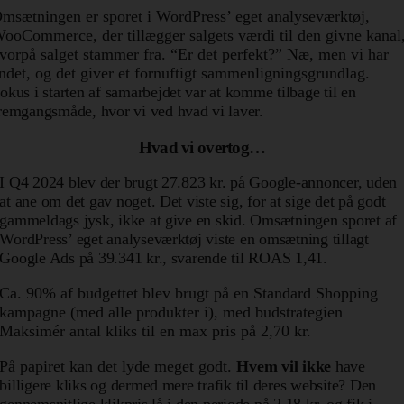
msætningen er sporet i WordPress’ eget analyseværktøj,
ooCommerce, der tillægger salgets værdi til den givne kanal
vorpå salget stammer fra. “Er det perfekt?” Næ, men vi har
ndet, og det giver et fornuftigt sammenligningsgrundlag.
okus i starten af samarbejdet var at komme tilbage til en
remgangsmåde, hvor vi ved hvad vi laver.
Hvad vi overtog…
I Q4 2024 blev der brugt 27.823 kr. på Google-annoncer, uden
at ane om det gav noget. Det viste sig, for at sige det på godt
gammeldags jysk, ikke at give en skid. Omsætningen sporet af
WordPress’ eget analyseværktøj viste en omsætning tillagt
Google Ads på 39.341 kr., svarende til ROAS 1,41.
Ca. 90% af budgettet blev brugt på en Standard Shopping
kampagne (med alle produkter i), med budstrategien
Maksimér antal kliks til en max pris på 2,70 kr.
På papiret kan det lyde meget godt.
Hvem vil ikke
have
billigere kliks og dermed mere trafik til deres website?
Den