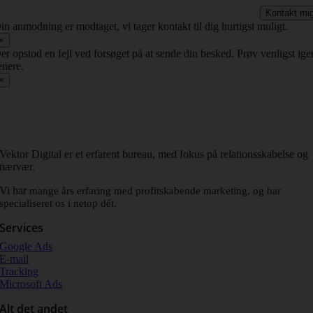
Kontakt mi
in anmodning er modtaget, vi tager kontakt til dig hurtigst muligt.
×
er opstod en fejl ved forsøget på at sende din besked. Prøv venligst ige
enere.
×
Vektor Digital er et erfarent bureau, med fokus på relationsskabelse og
nærvær.
Vi har
mange års erfaring med profitskabende marketing, og har
specialiseret os i netop dét.
Services
Google Ads
E-mail
Tracking
Microsoft Ads
Alt det andet