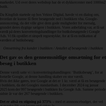
markedet.
Ud over deres webshop har de et dykkercenter med 1000m2
butik.
Da Kingfish startede op hos Vektor Digital, havde vi en dialog om,
hvordan de kunne få flere besøgende ned i butikken vha. Google-
annoncering, da det ville give dem gode muligheder for mersalg,
grundet deres dygtige sælgere i butikken.
Vores anbefaling var, at få sat
værdi på deres konverteringshandlinger for butiksbesøgende i Google
Ads. Vi fik opstillet et simpelt regnestykke, for at få en indikation af
værdien af butiksbesøg:
Omsætning fra kunder i butikken / Antallet af besøgende i butikken
Det gav os den gennemsnitlige omsætning for e
besøg i butikken
Denne værdi satte vi i konverteringshandlingen: ‘Butiksbesøg’, for at
fortælle Google, at denne handling skaber en stor værdi.
Hvis det ikke gøres, tror Google at det er 1 kr. værd at få en besøgende
i butikken, da det Googles standardsats.
I december 2024 og januar
2025 kom der 997 besøgende i butikken fra Google Ads.
Samme periode
sidste år var der 267 besøgende i butikken.
Det er altså en stigning på 373% –
med et annnoncebudget, der vel
at mærke 5% var lavere end sidste år.