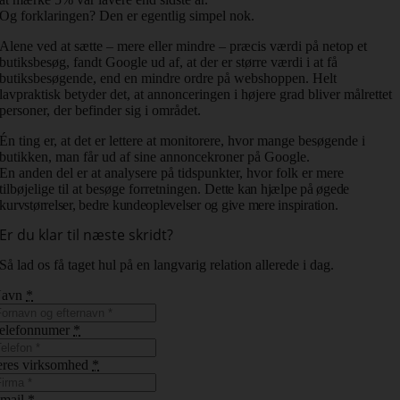
Og forklaringen? Den er egentlig simpel nok.
Alene ved at sætte – mere eller mindre – præcis værdi på netop et
butiksbesøg, fandt Google ud af, at der er større værdi i at få
butiksbesøgende, end en mindre ordre på webshoppen. Helt
lavpraktisk betyder det, at annonceringen i højere grad bliver målrettet
personer, der befinder sig i området.
Én ting er, at det er lettere at monitorere, hvor mange besøgende i
butikken, man får ud af sine annoncekroner på Google.
En anden del er at analysere på tidspunkter, hvor folk er mere
tilbøjelige til at besøge forretningen.
Dette kan hjælpe på øgede
kurvstørrelser, bedre kundeoplevelser og give mere inspiration.
Er du klar til næste skridt?
Så lad os få taget hul på en langvarig relation allerede i dag.
Navn
*
elefonnumer
*
eres virksomhed
*
mail
*