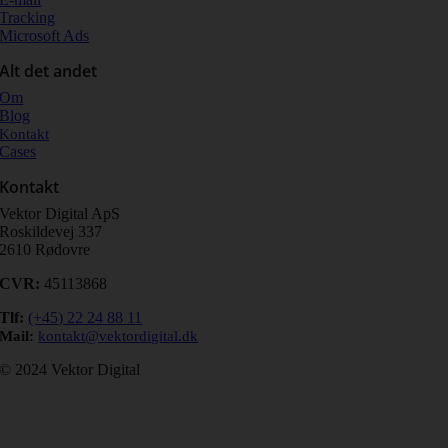
Tracking
Microsoft Ads
Alt det andet
Om
Blog
Kontakt
Cases
Kontakt
Vektor Digital ApS
Roskildevej 337
2610 Rødovre
CVR:
45113868
Tlf
:
(+45) 22 24 88 11
Mail:
kontakt@vektordigital.dk
© 2024 Vektor Digital