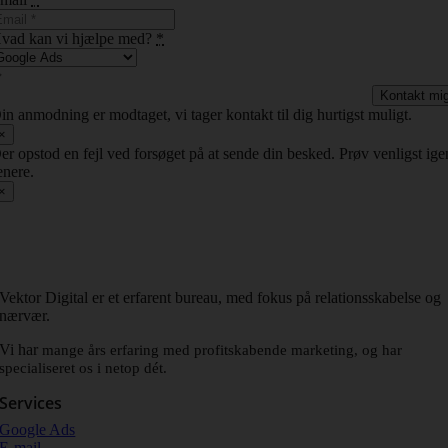
vad kan vi hjælpe med?
*
Kontakt mi
in anmodning er modtaget, vi tager kontakt til dig hurtigst muligt.
×
er opstod en fejl ved forsøget på at sende din besked. Prøv venligst ige
enere.
×
Vektor Digital er et erfarent bureau, med fokus på relationsskabelse og
nærvær.
Vi har
mange års erfaring med profitskabende marketing, og har
specialiseret os i netop dét.
Services
Google Ads
E-mail