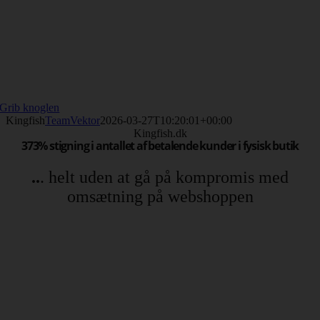
Grib knoglen
Kingfish
TeamVektor
2026-03-27T10:20:01+00:00
Kingfish.dk
373% stigning i antallet af betalende kunder i fysisk butik
..
. helt uden at gå på kompromis med
omsætning på webshoppen