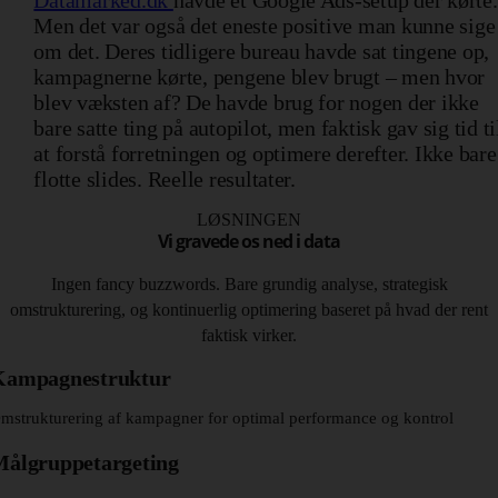
Datamarked.dk
havde et Google Ads-setup der kørte.
Men det var også det eneste positive man kunne sige
om det. Deres tidligere bureau havde sat tingene op,
kampagnerne kørte, pengene blev brugt – men hvor
blev væksten af? De havde brug for nogen der ikke
bare satte ting på autopilot, men faktisk gav sig tid ti
at forstå forretningen og optimere derefter. Ikke bare
flotte slides. Reelle resultater.
LØSNINGEN
Vi gravede os ned i data
Ingen fancy buzzwords. Bare grundig analyse, strategisk
omstrukturering, og kontinuerlig optimering baseret på hvad der rent
faktisk virker.
Kampagnestruktur
mstrukturering af kampagner for optimal performance og kontrol
ålgruppetargeting