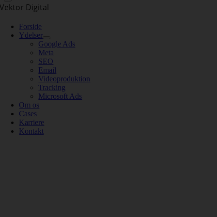
Vektor Digital
Forside
Ydelser
Google Ads
Meta
SEO
Email
Videoproduktion
Tracking
Microsoft Ads
Om os
Cases
Karriere
Kontakt
Vektor Digital ApS
Roskildevej 337
2610 Rødovre
CVR:
45113868
Tlf
:
(+45) 22 24 88 11
Mail:
kontakt@vektordigital.dk