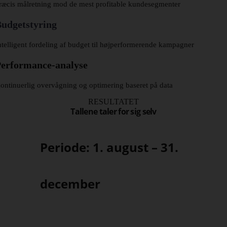
ræcis målretning mod de mest profitable kundesegmenter
udgetstyring
ntelligent fordeling af budget til højperformerende kampagner
Performance-analyse
ontinuerlig overvågning og optimering baseret på data
RESULTATET
Tallene taler for sig selv
Periode: 1. august – 31.
december
Sammenlignet med forrige år