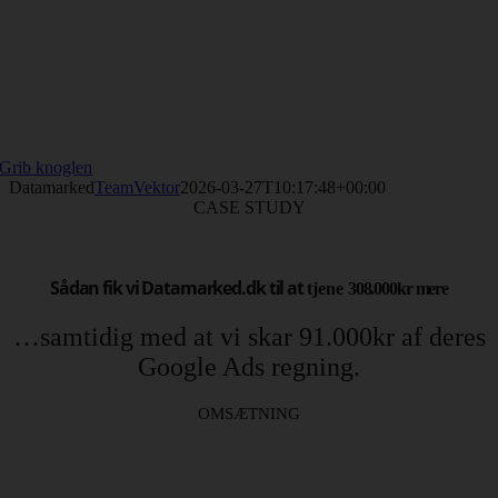
Grib knoglen
Datamarked
TeamVektor
2026-03-27T10:17:48+00:00
CASE STUDY
Sådan fik vi Datamarked.dk til at
tjene
308.000kr mere
…samtidig med at vi skar 91.000kr af deres
Google Ads
regning.
OMSÆTNING