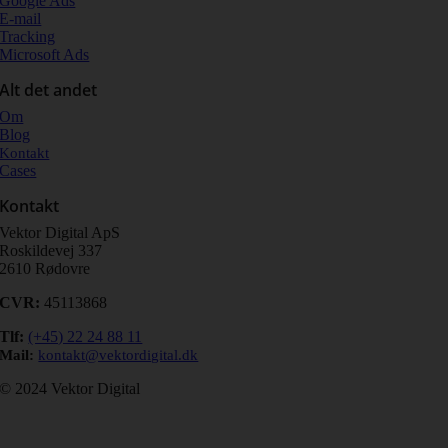
Google Ads
E-mail
Tracking
Microsoft Ads
Alt det andet
Om
Blog
Kontakt
Cases
Kontakt
Vektor Digital ApS
Roskildevej 337
2610 Rødovre
CVR:
45113868
Tlf
:
(+45) 22 24 88 11
Mail:
kontakt@vektordigital.dk
© 2024 Vektor Digital