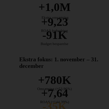
+1,0M
+9,23
Ekstra omsætning
-91K
ROAS forbedring
Budget besparelse
Ekstra fokus: 1. november – 31.
december
Sammenlignet med forrige år
+780K
+7,64
Omsætning (+53,96%)
-35K
ROAS (+144,39%)