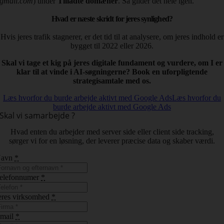
gmail.com
) under
Tilladte domæner
. Så glider det hele igen.
Hvad er næste skridt for jeres synlighed?
Hvis jeres trafik stagnerer, er det tid til at analysere, om jeres indhold er
bygget til 2022 eller 2026.
Skal vi tage et kig på jeres digitale fundament og vurdere, om I er
klar til at vinde i AI-søgningerne? Book en uforpligtende
strategisamtale med os.
Læs hvorfor du burde arbejde aktivt med Google Ads
Læs hvorfor du
burde arbejde aktivt med Google Ads
Skal vi samarbejde ?
Hvad enten du arbejder med server side eller client side tracking,
sørger vi for en løsning, der leverer præcise data og skaber værdi.
Navn
*
elefonnumer
*
eres virksomhed
*
mail
*