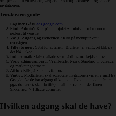
den person, du vil invitere, vælger deres rettighedsniveau og sender
invitationen.
Trin-for-trin guide:
Log ind:
Gå til
ads.google.com
.
Find ‘Admin’:
Klik på tandhjulet Administrator i menuen
nederst til venstre.
Vælg ‘Adgang og sikkerhed’:
Klik på menupunktet i
oversigten.
Tilføj bruger:
Sørg for at fanen “Brugere” er valgt, og klik på
det blå + ikon.
Indtast mail:
Skriv mailadressen på din samarbejdspartner.
Vælg adgangsniveau:
Vi anbefaler typisk Standard til bureauer
og marketingpartnere.
Afslut:
Klik på Send invitation.
Vigtigt:
Modtageren skal acceptere invitationen via en e-mail fra
Google, før de har adgang til kontoen. Hvis invitationen fejler
pga. domænet, skal du tilføje mail-domænet under fanen
Sikkerhed -> Tilladte domæner.
Hvilken adgang skal de have?