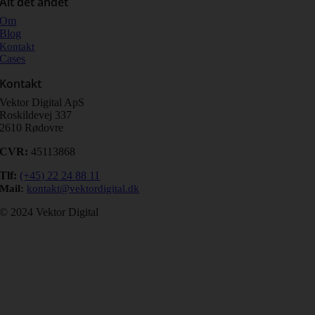
Alt det andet
Om
Blog
Kontakt
Cases
Kontakt
Vektor Digital ApS
Roskildevej 337
2610 Rødovre
CVR:
45113868
Tlf
:
(+45) 22 24 88 11
Mail:
kontakt@vektordigital.dk
© 2024 Vektor Digital