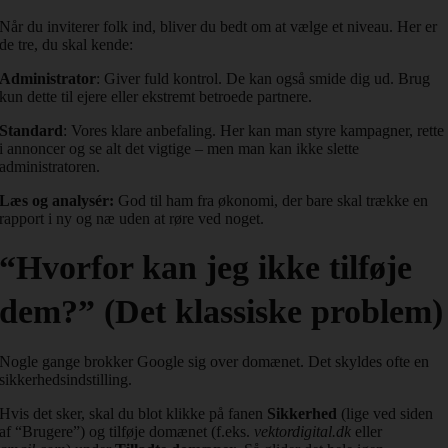
Når du inviterer folk ind, bliver du bedt om at vælge et niveau. Her er
de tre, du skal kende:
Administrator
: Giver fuld kontrol. De kan også smide dig ud. Brug
kun dette til ejere eller ekstremt betroede partnere.
Standard
: Vores klare anbefaling. Her kan man styre kampagner, rette
i annoncer og se alt det vigtige – men man kan ikke slette
administratoren.
Læs og analysér:
God til ham fra økonomi, der bare skal trække en
rapport i ny og næ uden at røre ved noget.
“Hvorfor kan jeg ikke tilføje
dem?” (Det klassiske problem)
Nogle gange brokker Google sig over domænet. Det skyldes ofte en
sikkerhedsindstilling.
Hvis det sker, skal du blot klikke på fanen
Sikkerhed
(lige ved siden
af “Brugere”) og tilføje domænet (f.eks.
vektordigital.dk
eller