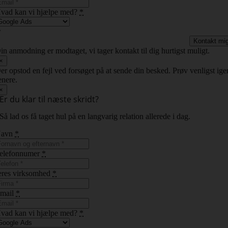
vad kan vi hjælpe med?
*
Kontakt mi
in anmodning er modtaget, vi tager kontakt til dig hurtigst muligt.
×
er opstod en fejl ved forsøget på at sende din besked. Prøv venligst ige
enere.
×
Er du klar til næste skridt?
Så lad os få taget hul på en langvarig relation allerede i dag.
Navn
*
elefonnumer
*
eres virksomhed
*
mail
*
vad kan vi hjælpe med?
*