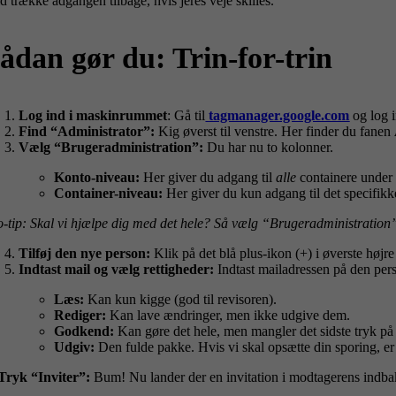
id trække adgangen tilbage, hvis jeres veje skilles.
ådan gør du: Trin-for-trin
Log ind i maskinrummet
: Gå til
tagmanager.google.com
og log i
Find “Administrator”:
Kig øverst til venstre. Her finder du fanen
Vælg “Brugeradministration”:
Du har nu to kolonner.
Konto-niveau:
Her giver du adgang til
alle
containere under 
Container-niveau:
Her giver du kun adgang til det specifikk
o-tip: Skal vi hjælpe dig med det hele? Så vælg “Brugeradministratio
Tilføj den nye person:
Klik på det blå plus-ikon (+) i øverste høj
Indtast mail og vælg rettigheder:
Indtast mailadressen på den per
Læs:
Kan kun kigge (god til revisoren).
Rediger:
Kan lave ændringer, men ikke udgive dem.
Godkend:
Kan gøre det hele, men mangler det sidste tryk p
Udgiv:
Den fulde pakke. Hvis vi skal opsætte din sporing, er d
 Tryk “Inviter”:
Bum! Nu lander der en invitation i modtagerens indbakk