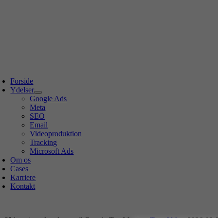
Forside
Ydelser
Google Ads
Meta
SEO
Email
Videoproduktion
Tracking
Microsoft Ads
Om os
Cases
Karriere
Kontakt