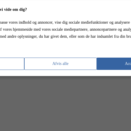
20T13:20:47+00:00
Google Tag Manager
i vide om dig?
 Manager (uden at miste overblikket)
ilpasse vores indhold og annoncer, vise dig sociale mediefunktioner og analysere 
f vores hjemmeside med vores sociale mediepartnere, annoncepartnere og analy
ed andre oplysninger, du har givet dem, eller som de har indsamlet fra din brug
Afvis alle
Acc