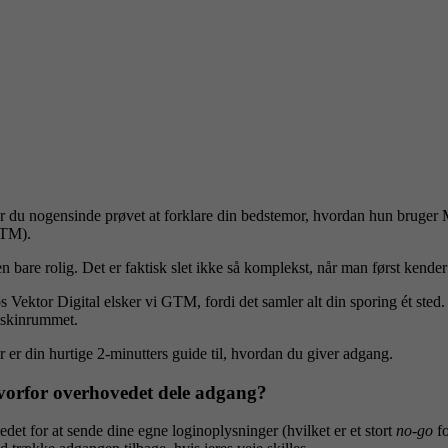
r du nogensinde prøvet at forklare din bedstemor, hvordan hun bruger M
TM).
 bare rolig. Det er faktisk slet ikke så komplekst, når man først kender
 Vektor Digital elsker vi GTM, fordi det samler alt din sporing ét sted. 
skinrummet.
r er din hurtige 2-minutters guide til, hvordan du giver adgang.
orfor overhovedet dele adgang?
tedet for at sende dine egne loginoplysninger (hvilket er et stort
no-go
fo