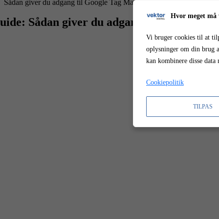
Sådan giver du adgang til Google Tag Manager
TeamVektor
2026-03-
Hvor meget må v
uide: Sådan giver du adgang til Google Tag
Vi bruger cookies til at t
oplysninger om din brug a
kan kombinere disse data m
Cookiepolitik
TILPAS