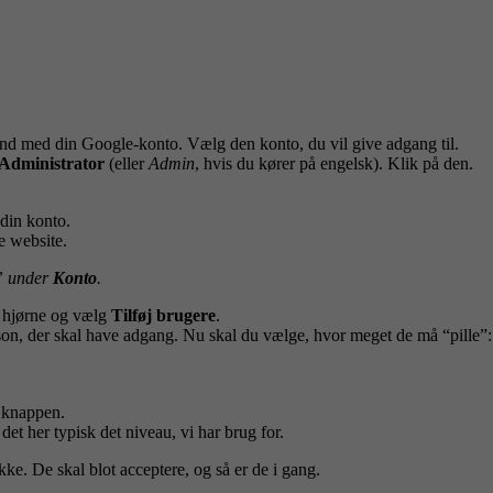
nd med din Google-konto. Vælg den konto, du vil give adgang til.
Administrator
(eller
Admin
, hvis du kører på engelsk). Klik på den.
din konto.
e website.
n” under
Konto
.
re hjørne og vælg
Tilføj brugere
.
son, der skal have adgang. Nu skal du vælge, hvor meget de må “pille”:
å knappen.
et her typisk det niveau, vi har brug for.
e. De skal blot acceptere, og så er de i gang.