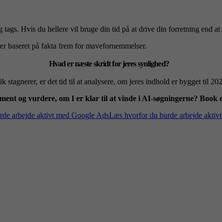
gs. Hvis du hellere vil bruge din tid på at drive din forretning end at s
nger baseret på fakta frem for mavefornemmelser.
Hvad er næste skridt for jeres synlighed?
ik stagnerer, er det tid til at analysere, om jeres indhold er bygget til 20
dament og vurdere, om I er klar til at vinde i AI-søgningerne? Book
rde arbejde aktivt med Google Ads
Læs hvorfor du burde arbejde akti