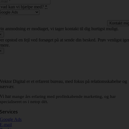
vad kan vi hjælpe med?
*
Kontakt mi
in anmodning er modtaget, vi tager kontakt til dig hurtigst muligt.
×
er opstod en fejl ved forsøget på at sende din besked. Prøv venligst ige
enere.
×
Vektor Digital er et erfarent bureau, med fokus på relationsskabelse og
nærvær.
Vi har
mange års erfaring med profitskabende marketing, og har
specialiseret os i netop dét.
Services
Google Ads
E-mail