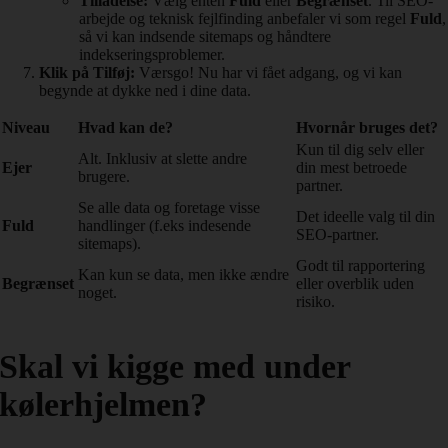
Tilladelse:
Vælg enten
Fuld
eller
Begrænset
. Til SEO-
arbejde og teknisk fejlfinding anbefaler vi som regel
Fuld
,
så vi kan indsende sitemaps og håndtere
indekseringsproblemer.
Klik på Tilføj:
Værsgo! Nu har vi fået adgang, og vi kan
begynde at dykke ned i dine data.
Niveau
Hvad kan de?
Hvornår bruges det?
Kun til dig selv eller
Alt. Inklusiv at slette andre
Ejer
din mest betroede
brugere.
partner.
Se alle data og foretage visse
Det ideelle valg til din
Fuld
handlinger (f.eks indesende
SEO-partner.
sitemaps).
Godt til rapportering
Kan kun se data, men ikke ændre
Begrænset
eller overblik uden
noget.
risiko.
Skal vi kigge med under
kølerhjelmen?