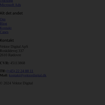
Tracking
Microsoft Ads
Alt det andet
Om
Blog
Kontakt
Cases
Kontakt
Vektor Digital ApS
Roskildevej 337
2610 Rødovre
CVR:
45113868
Tlf
:
(+45) 22 24 88 11
Mail:
kontakt@vektordigital.dk
© 2024 Vektor Digital