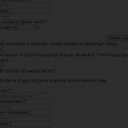
mail
*
vad kan vi hjælpe med?
*
Kontakt mi
in anmodning er modtaget, vi tager kontakt til dig hurtigst muligt.
×
er opstod en fejl ved forsøget på at sende din besked. Prøv venligst ige
enere.
×
Er du klar til næste skridt?
Så lad os få taget hul på en langvarig relation allerede i dag.
Navn
*
elefonnumer
*
eres virksomhed
*
mail
*