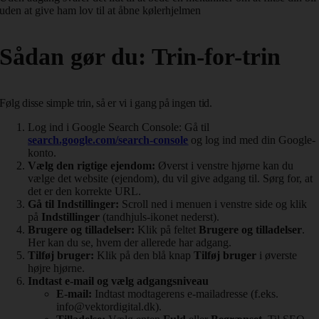
uden at give ham lov til at åbne kølerhjelmen
Sådan gør du: Trin-for-trin
Følg disse simple trin, så er vi i gang på ingen tid.
Log ind i Google Search Console:
Gå til
search.google.com/search-console
og log ind med din Google-
konto.
Vælg den rigtige ejendom:
Øverst i venstre hjørne kan du
vælge det website (ejendom), du vil give adgang til. Sørg for, at
det er den korrekte URL.
Gå til Indstillinger:
Scroll ned i menuen i venstre side og klik
på
Indstillinger
(tandhjuls-ikonet nederst).
Brugere og tilladelser:
Klik på feltet
Brugere og tilladelser
.
Her kan du se, hvem der allerede har adgang.
Tilføj bruger:
Klik på den blå knap
Tilføj bruger
i øverste
højre hjørne.
Indtast e-mail og vælg adgangsniveau
E-mail:
Indtast modtagerens e-mailadresse (f.eks.
info@vektordigital.dk
).