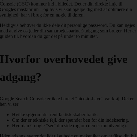
Console (GSC) kommer ind i billedet. Det er din direkte linje til
Googles maskinrum – og hvis vi skal hjælpe dig med at optimere din
synlighed, har vi brug for en nøgle til døren.
Heldigvis behøver du ikke dele dit personlige password. Du kan nøjes
med at give os (eller din samarbejdspartner) adgang som bruger. Her er
guiden til, hvordan du gør det på under to minutter.
Hvorfor overhovedet give
adgang?
Google Search Console er ikke bare et “nice-to-have” værktøj. Det er
her, vi ser:
Hvilke søgeord der rent faktisk skaber trafik.
Om der er tekniske fejl, der spænder ben for din indeksering.
Hvordan Google “ser” din side (og om den er mobilvenlig).
Uden adgang svarer det lidt til at bede en mekaniker om at fikse din bil