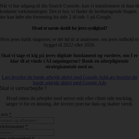
Når vi har adgang til din Search Console, kan vi transformere rå data ti
konkrete vækststrategier. Det er her, vi finder de lavthængende frugter,
der kan løfte din forretning fra side 2 til side 1 på Google.
Hvad er næste skridt for jeres synlighed?
Hvis jeres trafik stagnerer, er det tid til at analysere, om jeres indhold er
bygget til 2022 eller 2026.
Skal vi tage et kig på jeres digitale fundament og vurdere, om I er
klar til at vinde i AI-søgningerne? Book en uforpligtende
strategisamtale med os.
Læs hvorfor du burde arbejde aktivt med Google Ads
Læs hvorfor du
burde arbejde aktivt med Google Ads
Skal vi samarbejde ?
Hvad enten du arbejder med server side eller client side tracking,
sørger vi for en løsning, der leverer præcise data og skaber værdi.
Navn
*
elefonnumer
*
eres virksomhed
*